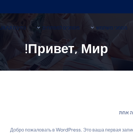
מסמכי משתמש
מסמכים למפתחים
כתיבת UX/UI
Привет, Мир!
ה אחת
Добро пожаловать в WordPress. Это ваша первая запис