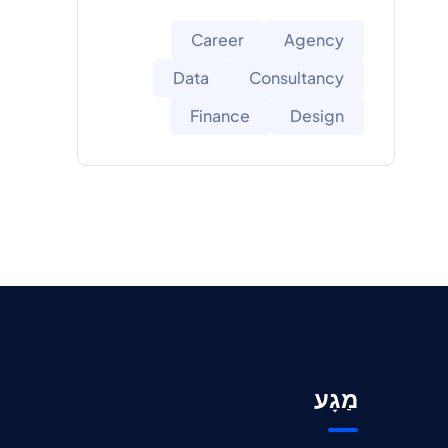
Career
Agency
Data
Consultancy
Finance
Design
מַגָע