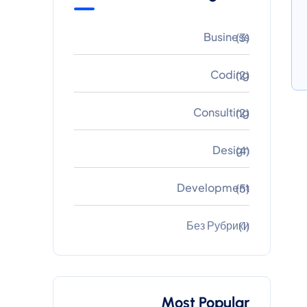
Business
(3)
Coding
(2)
Consulting
(2)
Design
(4)
Development
(5)
Без Рубрики
(1)
Most Popular