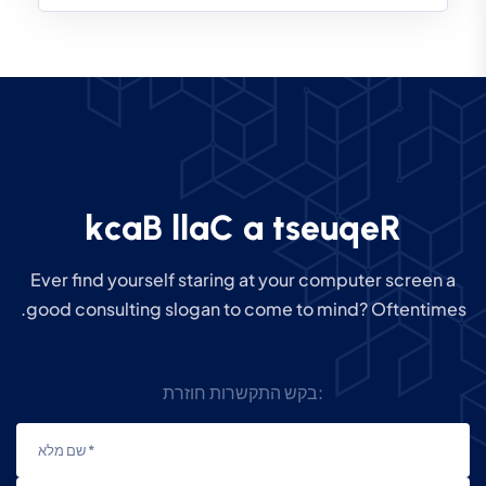
k
c
a
B
l
l
a
C
a
t
s
e
u
q
e
R
Ever find yourself staring at your computer screen a
good consulting slogan to come to mind? Oftentimes.
בקש התקשרות חוזרת: