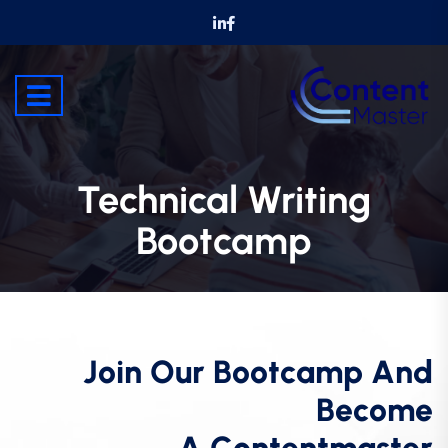
Technical Writing
Bootcamp
J
o
i
n
O
u
r
B
o
o
t
c
a
m
p
A
n
d
B
e
c
o
m
e