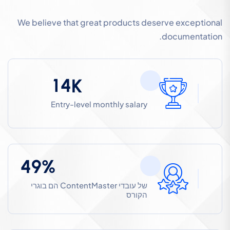
We believe that great products deserve exceptional
documentation.
1
4
K
Entry-level monthly salary
4
9
%
של עובדי ContentMaster הם בוגרי
הקורס