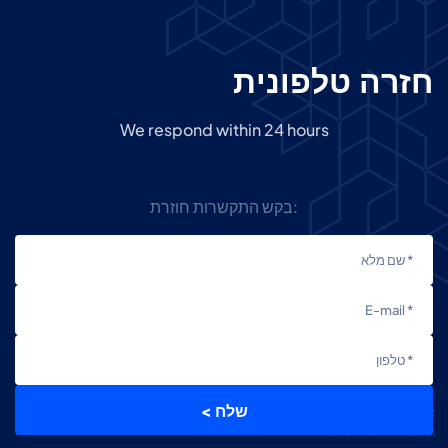
ח
ז
ר
ה
ט
ל
פ
ו
נ
י
ת
We respond within 24 hours
בקש התקשרות חוזרת:
< שלח