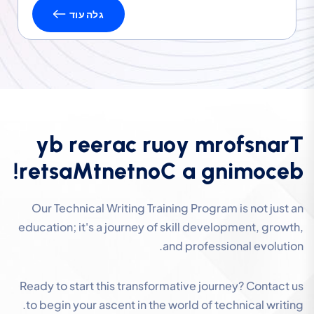
גלה עוד
y
b
r
e
e
r
a
c
r
u
o
y
m
r
o
f
s
n
a
r
T
!
r
e
t
s
a
M
t
n
e
t
n
o
C
a
g
n
i
m
o
c
e
b
Our Technical Writing Training Program is not just an
education; it's a journey of skill development, growth,
and professional evolution.
Ready to start this transformative journey? Contact us
to begin your ascent in the world of technical writing.