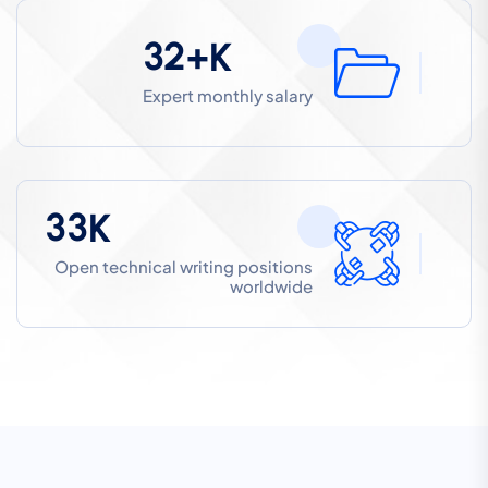
3
2
K+
Expert monthly salary
3
3
K
Open technical writing positions
worldwide