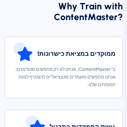
W
h
y
T
r
a
i
n
w
i
t
h
C
o
n
t
e
n
t
M
a
s
t
e
r
?
ממוקדים במציאת כישרונות1
ב־ContentMaster, אנחנו לא רק מחפשים סטודנטים;
אנחנו מחפשים מועמדים פוטנציאליים להצטרף לצוות
המומחים שלנו.
גישת התמקדות בתרגול