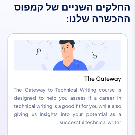
ה
ח
ל
ק
י
ם
ה
ש
נ
י
י
ם
ש
ל
ק
מ
פ
ו
ס
ה
ה
כ
ש
ר
ה
ש
ל
נ
ו
:
The Gateway
The Gateway to Technical Writing course is
designed to help you assess if a career in
technical writing is a good fit for you while also
giving us insights into your potential as a
successful technical writer.