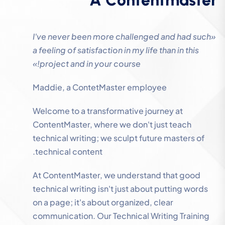
A
C
o
n
t
e
n
t
m
a
s
t
e
r
«I've never been more challenged and had such
a feeling of satisfaction in my life than in this
project and in your course!»
Maddie, a ContetMaster employee
Welcome to a transformative journey at
ContentMaster, where we don't just teach
technical writing; we sculpt future masters of
technical content.
At ContentMaster, we understand that good
technical writing isn't just about putting words
on a page; it's about organized, clear
communication. Our Technical Writing Training