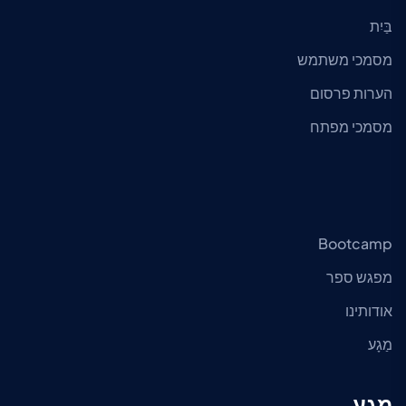
בַּיִת
מסמכי משתמש
הערות פרסום
מסמכי מפתח
Bootcamp
מפגש ספר
אודותינו
מַגָע
מַגָע