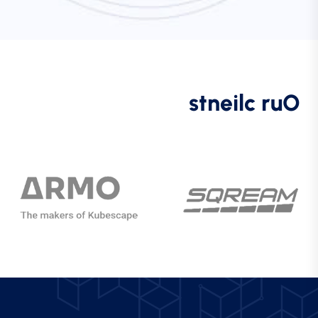
s
t
n
e
i
l
c
r
u
O