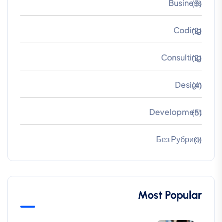
Business
(3)
Coding
(2)
Consulting
(2)
Design
(4)
Development
(5)
Без Рубрики
(1)
Most Popular