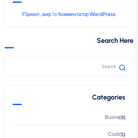
Комментатор WordPress
על
Привет, мир!
Search Here
Categories
Business
(3)
Coding
(2)