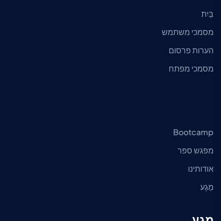
בַּיִת
מסמכי משתמש
הערות פרסום
מסמכי מפתח
Bootcamp
מפגש ספר
אודותינו
מַגָע
מַגָע